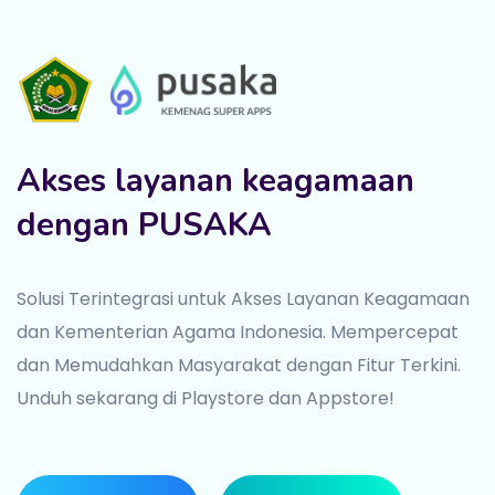
Akses layanan keagamaan
dengan PUSAKA
Solusi Terintegrasi untuk Akses Layanan Keagamaan
dan Kementerian Agama Indonesia. Mempercepat
dan Memudahkan Masyarakat dengan Fitur Terkini.
Unduh sekarang di Playstore dan Appstore!