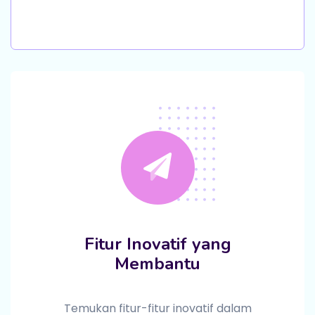
Fitur Inovatif yang
Membantu
Temukan fitur-fitur inovatif dalam