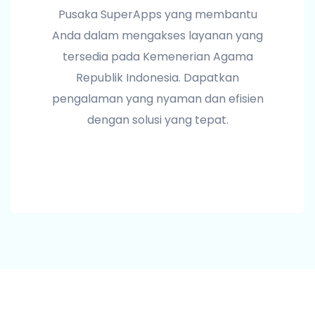
Pusaka SuperApps yang membantu
Anda dalam mengakses layanan yang
tersedia pada Kemenerian Agama
Republik Indonesia. Dapatkan
pengalaman yang nyaman dan efisien
dengan solusi yang tepat.