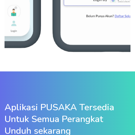
Aplikasi PUSAKA Tersedia
Untuk Semua Perangkat
Unduh sekarang